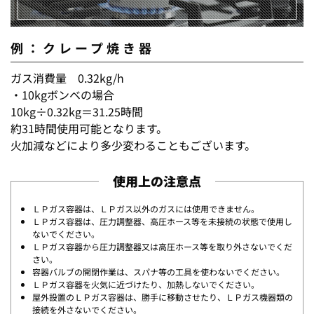
例：クレープ焼き器
ガス消費量 0.32kg/h
・10kgボンベの場合
10kg÷0.32kg＝31.25時間
約31時間使用可能となります。
火加減などにより多少変わることもございます。
使用上の注意点
ＬＰガス容器は、ＬＰガス以外のガスには使用できません。
ＬＰガス容器は、圧力調整器、高圧ホース等を未接続の状態で使用し
ないでください。
ＬＰガス容器から圧力調整器又は高圧ホース等を取り外さないでくだ
さい。
容器バルブの開閉作業は、スパナ等の工具を使わないでください。
ＬＰガス容器を火気に近づけたり、加熱しないでください。
屋外設置のＬＰガス容器は、勝手に移動させたり、ＬＰガス機器類の
接続を外さないでください。