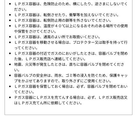
ＬＰガス容器は、危険防止のため、横にしたり、逆さまにしないでく
ださい。
ＬＰガス容器は、転倒させたり、衝撃等を加えないでください。
ＬＰガス容器は、転倒防止用の鎖等を外さないでください。
ＬＰガス容器は、温度が４０℃以上になるおそれのある場所での使用
や保管をさけてください。
ＬＰガス容器は、通風のよい所でお取扱いください。
ＬＰガス容器を移動させる場合は、ブロテクター又は取手を持って行
ってください。
ＬＰガス容器の付近でガスのにおいがしたときは、容器バルブを閉め
た後、ＬＰガス販売店へ連絡してください。
地震、火災等が発生したときは、直ちに容器バルブを閉めてくださ
い。
容器バルブの安全弁は、雨水、ゴミ等の浸入を防ぐため、保護キャッ
プをかぶせてありますので、取り外さずにご使用ください。
ＬＰガス容器を保管しておく場合は、必ず、容器バルブを閉めておい
てください。
Ｐガス容器にＬＰガスを充てんする場合は、必ず、ＬＰガス販売店又
はＬＰガス充てん所に依頼してください。