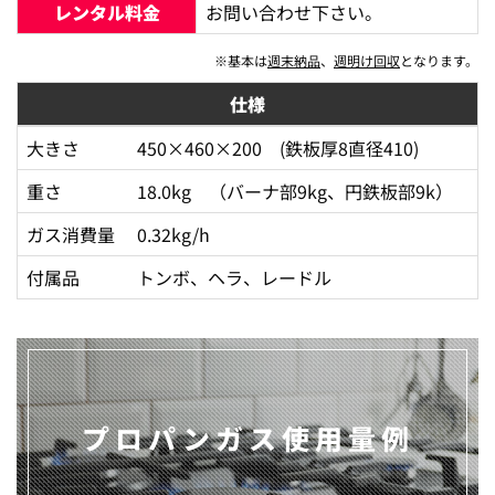
レンタル料金
お問い合わせ下さい。
※基本は
週末納品
、
週明け回収
となります。
仕様
大きさ
450×460×200 (鉄板厚8直径410)
重さ
18.0kg （バーナ部9kg、円鉄板部9k）
ガス消費量
0.32kg/h
付属品
トンボ、ヘラ、レードル
プロパンガス使用量例