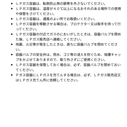
ＬＰガス容器は、転倒防止用の鎖等を外さないでください。
ＬＰガス容器は、温度が４０℃以上になるおそれのある場所での使用
や保管をさけてください。
ＬＰガス容器は、通風のよい所でお取扱いください。
ＬＰガス容器を移動させる場合は、ブロテクター又は取手を持って行
ってください。
ＬＰガス容器の付近でガスのにおいがしたときは、容器バルブを閉め
た後、ＬＰガス販売店へ連絡してください。
地震、火災等が発生したときは、直ちに容器バルブを閉めてくださ
い。
容器バルブの安全弁は、雨水、ゴミ等の浸入を防ぐため、保護キャッ
プをかぶせてありますので、取り外さずにご使用ください。
ＬＰガス容器を保管しておく場合は、必ず、容器バルブを閉めておい
てください。
Ｐガス容器にＬＰガスを充てんする場合は、必ず、ＬＰガス販売店又
はＬＰガス充てん所に依頼してください。