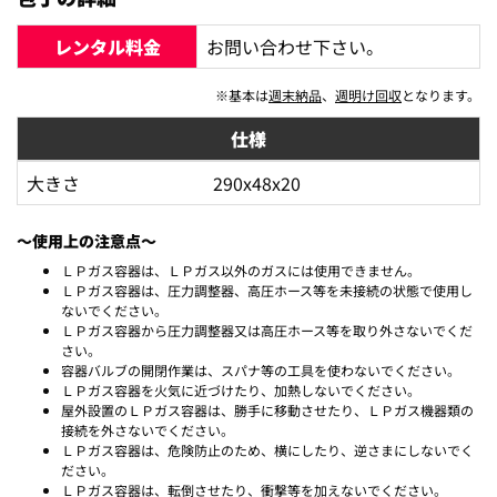
レンタル料金
お問い合わせ下さい。
※基本は
週末納品
、
週明け回収
となります。
仕様
大きさ
290x48x20
～使用上の注意点～
ＬＰガス容器は、ＬＰガス以外のガスには使用できません。
ＬＰガス容器は、圧力調整器、高圧ホース等を未接続の状態で使用し
ないでください。
ＬＰガス容器から圧力調整器又は高圧ホース等を取り外さないでくだ
さい。
容器バルブの開閉作業は、スパナ等の工具を使わないでください。
ＬＰガス容器を火気に近づけたり、加熱しないでください。
屋外設置のＬＰガス容器は、勝手に移動させたり、ＬＰガス機器類の
接続を外さないでください。
ＬＰガス容器は、危険防止のため、横にしたり、逆さまにしないでく
ださい。
ＬＰガス容器は、転倒させたり、衝撃等を加えないでください。