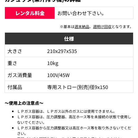
レンタル料金
お問い合わせ下さい。
※基本は
週末納品
、
週明け回収
となります。
仕様
大きさ
210x297x535
重さ
10kg
ガス消費量
100V/45W
付属品
専用ストロー(別売)径9x150
～使用上の注意点～
ＬＰガス容器は、ＬＰガス以外のガスには使用できません。
ＬＰガス容器は、圧力調整器、高圧ホース等を未接続の状態で使用し
ないでください。
ＬＰガス容器から圧力調整器又は高圧ホース等を取り外さないでくだ
さい。