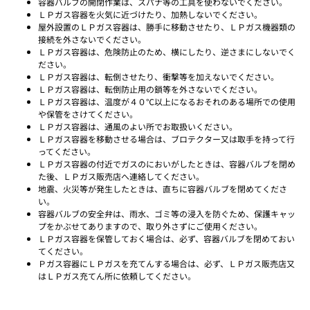
容器バルブの開閉作業は、スパナ等の工具を使わないでください。
ＬＰガス容器を火気に近づけたり、加熱しないでください。
屋外設置のＬＰガス容器は、勝手に移動させたり、ＬＰガス機器類の
接続を外さないでください。
ＬＰガス容器は、危険防止のため、横にしたり、逆さまにしないでく
ださい。
ＬＰガス容器は、転倒させたり、衝撃等を加えないでください。
ＬＰガス容器は、転倒防止用の鎖等を外さないでください。
ＬＰガス容器は、温度が４０℃以上になるおそれのある場所での使用
や保管をさけてください。
ＬＰガス容器は、通風のよい所でお取扱いください。
ＬＰガス容器を移動させる場合は、ブロテクター又は取手を持って行
ってください。
ＬＰガス容器の付近でガスのにおいがしたときは、容器バルブを閉め
た後、ＬＰガス販売店へ連絡してください。
地震、火災等が発生したときは、直ちに容器バルブを閉めてくださ
い。
容器バルブの安全弁は、雨水、ゴミ等の浸入を防ぐため、保護キャッ
プをかぶせてありますので、取り外さずにご使用ください。
ＬＰガス容器を保管しておく場合は、必ず、容器バルブを閉めておい
てください。
Ｐガス容器にＬＰガスを充てんする場合は、必ず、ＬＰガス販売店又
はＬＰガス充てん所に依頼してください。