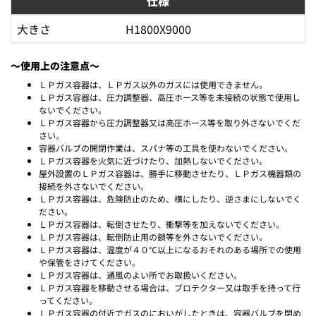
仕様
大きさ
H1800X9000
～使用上の注意点～
ＬＰガス容器は、ＬＰガス以外のガスには使用できません。
ＬＰガス容器は、圧力調整器、高圧ホース等を未接続の状態で使用し
ないでください。
ＬＰガス容器から圧力調整器又は高圧ホース等を取り外さないでくだ
さい。
容器バルブの開閉作業は、スパナ等の工具を使わないでください。
ＬＰガス容器を火気に近づけたり、加熱しないでください。
屋外設置のＬＰガス容器は、勝手に移動させたり、ＬＰガス機器類の
接続を外さないでください。
ＬＰガス容器は、危険防止のため、横にしたり、逆さまにしないでく
ださい。
ＬＰガス容器は、転倒させたり、衝撃等を加えないでください。
ＬＰガス容器は、転倒防止用の鎖等を外さないでください。
ＬＰガス容器は、温度が４０℃以上になるおそれのある場所での使用
や保管をさけてください。
ＬＰガス容器は、通風のよい所でお取扱いください。
ＬＰガス容器を移動させる場合は、ブロテクター又は取手を持って行
ってください。
ＬＰガス容器の付近でガスのにおいがしたときは、容器バルブを閉め