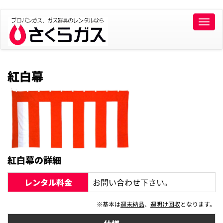
Toggle
naviga
紅白幕
紅白幕の詳細
レンタル料金
お問い合わせ下さい。
※基本は
週末納品
、
週明け回収
となります。