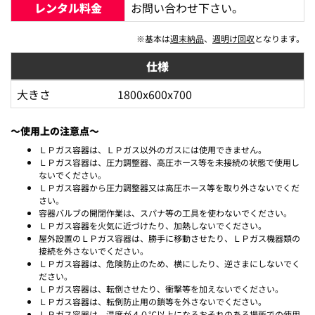
レンタル料金
お問い合わせ下さい。
※基本は
週末納品
、
週明け回収
となります。
仕様
大きさ
1800x600x700
～使用上の注意点～
ＬＰガス容器は、ＬＰガス以外のガスには使用できません。
ＬＰガス容器は、圧力調整器、高圧ホース等を未接続の状態で使用し
ないでください。
ＬＰガス容器から圧力調整器又は高圧ホース等を取り外さないでくだ
さい。
容器バルブの開閉作業は、スパナ等の工具を使わないでください。
ＬＰガス容器を火気に近づけたり、加熱しないでください。
屋外設置のＬＰガス容器は、勝手に移動させたり、ＬＰガス機器類の
接続を外さないでください。
ＬＰガス容器は、危険防止のため、横にしたり、逆さまにしないでく
ださい。
ＬＰガス容器は、転倒させたり、衝撃等を加えないでください。
ＬＰガス容器は、転倒防止用の鎖等を外さないでください。
ＬＰガス容器は、温度が４０℃以上になるおそれのある場所での使用