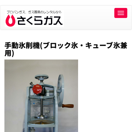
Toggle
naviga
手動氷削機(ブロック氷・キューブ氷兼
用)