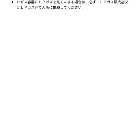
Ｐガス容器にＬＰガスを充てんする場合は、必ず、ＬＰガス販売店又
はＬＰガス充てん所に依頼してください。
Copyright © 2026 Sakura Gas Rental All Rights Reserved
ご注文、ご質問はこちらへ
042-300-5000