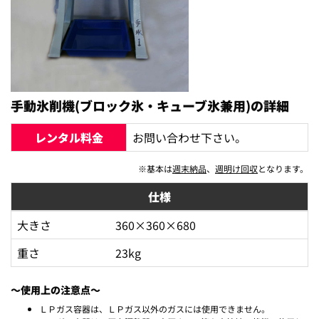
手動氷削機(ブロック氷・キューブ氷兼用)の詳細
レンタル料金
お問い合わせ下さい。
※基本は
週末納品
、
週明け回収
となります。
仕様
大きさ
360×360×680
重さ
23kg
～使用上の注意点～
ＬＰガス容器は、ＬＰガス以外のガスには使用できません。