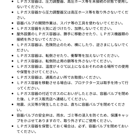
ＬＰガス容器は、圧力調整器、高圧ホース等を未接続の状態で使用し
ないでください。
ＬＰガス容器から圧力調整器又は高圧ホース等を取り外さないでくだ
さい。
容器バルブの開閉作業は、スパナ等の工具を使わないでください。
ＬＰガス容器を火気に近づけたり、加熱しないでください。
屋外設置のＬＰガス容器は、勝手に移動させたり、ＬＰガス機器類の
接続を外さないでください。
ＬＰガス容器は、危険防止のため、横にしたり、逆さまにしないでく
ださい。
ＬＰガス容器は、転倒させたり、衝撃等を加えないでください。
ＬＰガス容器は、転倒防止用の鎖等を外さないでください。
ＬＰガス容器は、温度が４０℃以上になるおそれのある場所での使用
や保管をさけてください。
ＬＰガス容器は、通風のよい所でお取扱いください。
ＬＰガス容器を移動させる場合は、ブロテクター又は取手を持って行
ってください。
ＬＰガス容器の付近でガスのにおいがしたときは、容器バルブを閉め
た後、ＬＰガス販売店へ連絡してください。
地震、火災等が発生したときは、直ちに容器バルブを閉めてくださ
い。
容器バルブの安全弁は、雨水、ゴミ等の浸入を防ぐため、保護キャッ
プをかぶせてありますので、取り外さずにご使用ください。
ＬＰガス容器を保管しておく場合は、必ず、容器バルブを閉めておい
てください。