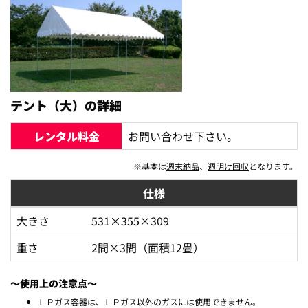
テント（大）の詳細
レンタル料金
お問い合わせ下さい。
※基本は
週末納品
、
週明け回収
となります。
仕様
大きさ
531×355×309
重さ
2間×3間（面積12畳）
～使用上の注意点～
ＬＰガス容器は、ＬＰガス以外のガスには使用できません。