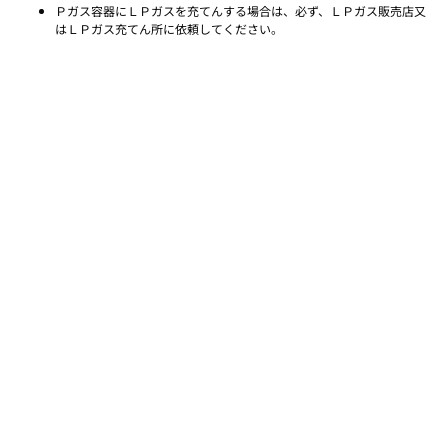
Ｐガス容器にＬＰガスを充てんする場合は、必ず、ＬＰガス販売店又
はＬＰガス充てん所に依頼してください。
Copyright © 2026 Sakura Gas Rental All Rights Reserved
ご注文、ご質問はこちらへ