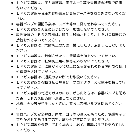
ＬＰガス容器は、圧力調整器、高圧ホース等を未接続の状態で使用し
ないでください。
ＬＰガス容器から圧力調整器又は高圧ホース等を取り外さないでくだ
さい。
容器バルブの開閉作業は、スパナ等の工具を使わないでください。
ＬＰガス容器を火気に近づけたり、加熱しないでください。
屋外設置のＬＰガス容器は、勝手に移動させたり、ＬＰガス機器類の
接続を外さないでください。
ＬＰガス容器は、危険防止のため、横にしたり、逆さまにしないでく
ださい。
ＬＰガス容器は、転倒させたり、衝撃等を加えないでください。
ＬＰガス容器は、転倒防止用の鎖等を外さないでください。
ＬＰガス容器は、温度が４０℃以上になるおそれのある場所での使用
や保管をさけてください。
ＬＰガス容器は、通風のよい所でお取扱いください。
ＬＰガス容器を移動させる場合は、ブロテクター又は取手を持って行
ってください。
ＬＰガス容器の付近でガスのにおいがしたときは、容器バルブを閉め
た後、ＬＰガス販売店へ連絡してください。
地震、火災等が発生したときは、直ちに容器バルブを閉めてくださ
い。
容器バルブの安全弁は、雨水、ゴミ等の浸入を防ぐため、保護キャッ
プをかぶせてありますので、取り外さずにご使用ください。
ＬＰガス容器を保管しておく場合は、必ず、容器バルブを閉めておい
てください。