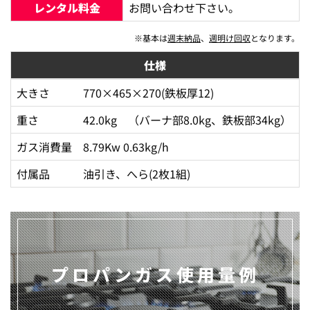
レンタル料金
お問い合わせ下さい。
※基本は
週末納品
、
週明け回収
となります。
仕様
大きさ
770×465×270(鉄板厚12)
重さ
42.0kg （バーナ部8.0kg、鉄板部34kg）
ガス消費量
8.79Kw 0.63kg/h
付属品
油引き、へら(2枚1組)
プロパンガス使用量例