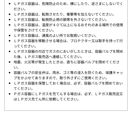
ＬＰガス容器は、危険防止のため、横にしたり、逆さまにしないでく
ださい。
ＬＰガス容器は、転倒させたり、衝撃等を加えないでください。
ＬＰガス容器は、転倒防止用の鎖等を外さないでください。
ＬＰガス容器は、温度が４０℃以上になるおそれのある場所での使用
や保管をさけてください。
ＬＰガス容器は、通風のよい所でお取扱いください。
ＬＰガス容器を移動させる場合は、ブロテクター又は取手を持って行
ってください。
ＬＰガス容器の付近でガスのにおいがしたときは、容器バルブを閉め
た後、ＬＰガス販売店へ連絡してください。
地震、火災等が発生したときは、直ちに容器バルブを閉めてくださ
い。
容器バルブの安全弁は、雨水、ゴミ等の浸入を防ぐため、保護キャッ
プをかぶせてありますので、取り外さずにご使用ください。
ＬＰガス容器を保管しておく場合は、必ず、容器バルブを閉めておい
てください。
Ｐガス容器にＬＰガスを充てんする場合は、必ず、ＬＰガス販売店又
はＬＰガス充てん所に依頼してください。