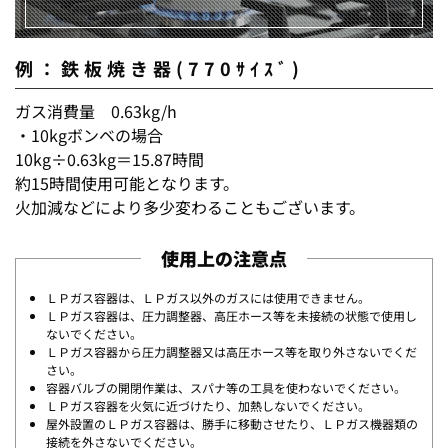
例：鉄板焼き器(770ｻｲｽﾞ)
ガス消費量 0.63kg/h
・10kgボンベの場合
10kg÷0.63kg＝15.87時間
約15時間使用可能となります。
火加減などにより多少変わることもございます。
使用上の注意点
ＬＰガス容器は、ＬＰガス以外のガスには使用できません。
ＬＰガス容器は、圧力調整器、高圧ホース等を未接続の状態で使用し
ないでください。
ＬＰガス容器から圧力調整器又は高圧ホース等を取り外さないでくだ
さい。
容器バルブの開閉作業は、スパナ等の工具を使わないでください。
ＬＰガス容器を火気に近づけたり、加熱しないでください。
屋外設置のＬＰガス容器は、勝手に移動させたり、ＬＰガス機器類の
接続を外さないでください。