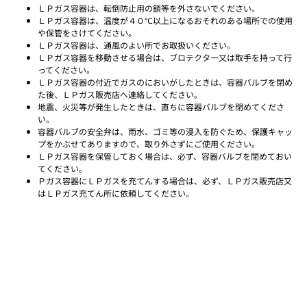
ＬＰガス容器は、転倒防止用の鎖等を外さないでください。
ＬＰガス容器は、温度が４０℃以上になるおそれのある場所での使用
や保管をさけてください。
ＬＰガス容器は、通風のよい所でお取扱いください。
ＬＰガス容器を移動させる場合は、ブロテクター又は取手を持って行
ってください。
ＬＰガス容器の付近でガスのにおいがしたときは、容器バルブを閉め
た後、ＬＰガス販売店へ連絡してください。
地震、火災等が発生したときは、直ちに容器バルブを閉めてくださ
い。
容器バルブの安全弁は、雨水、ゴミ等の浸入を防ぐため、保護キャッ
プをかぶせてありますので、取り外さずにご使用ください。
ＬＰガス容器を保管しておく場合は、必ず、容器バルブを閉めておい
てください。
Ｐガス容器にＬＰガスを充てんする場合は、必ず、ＬＰガス販売店又
はＬＰガス充てん所に依頼してください。