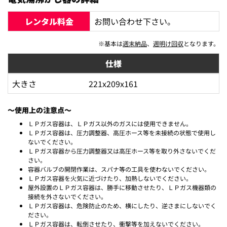
レンタル料金
お問い合わせ下さい。
※基本は
週末納品
、
週明け回収
となります。
仕様
大きさ
221x209x161
～使用上の注意点～
ＬＰガス容器は、ＬＰガス以外のガスには使用できません。
ＬＰガス容器は、圧力調整器、高圧ホース等を未接続の状態で使用し
ないでください。
ＬＰガス容器から圧力調整器又は高圧ホース等を取り外さないでくだ
さい。
容器バルブの開閉作業は、スパナ等の工具を使わないでください。
ＬＰガス容器を火気に近づけたり、加熱しないでください。
屋外設置のＬＰガス容器は、勝手に移動させたり、ＬＰガス機器類の
接続を外さないでください。
ＬＰガス容器は、危険防止のため、横にしたり、逆さまにしないでく
ださい。
ＬＰガス容器は、転倒させたり、衝撃等を加えないでください。